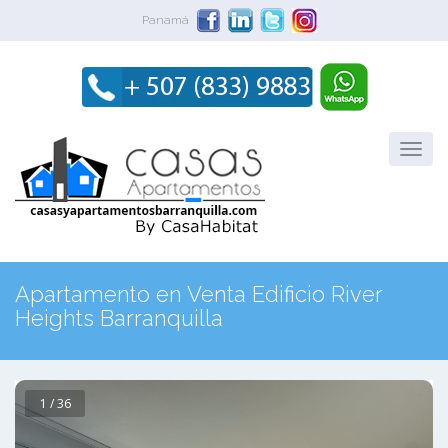
Panamá
Apartamento en Venta Edificio River
Heights Barranquilla
1 / 36